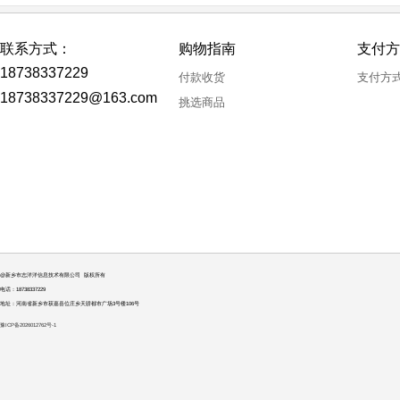
联系方式：
购物指南
支付方
18738337229
付款收货
支付方
18738337229@163.com
挑选商品
@新乡市志洋洋信息技术有限公司 版权所有
电话：18738337229
地址：河南省新乡市获嘉县位庄乡天骄都市广场3号楼106号
豫ICP备2026012762号-1